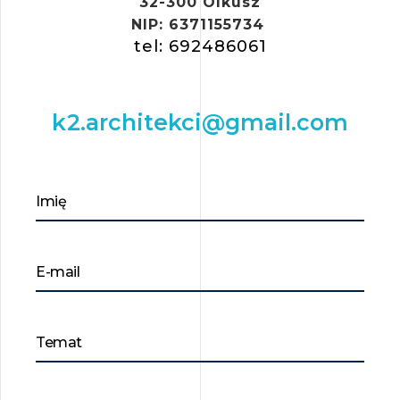
32-300 Olkusz
NIP: 6371155734
tel: 692486061
k2.architekci@gmail.com