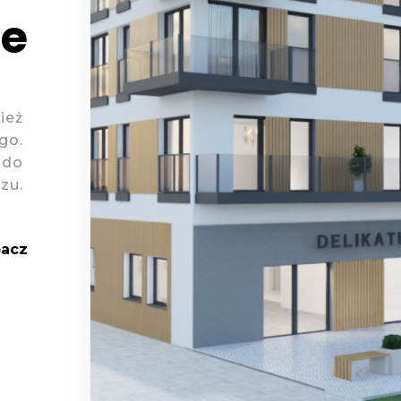
ne
ież
go.
 do
zu.
acz