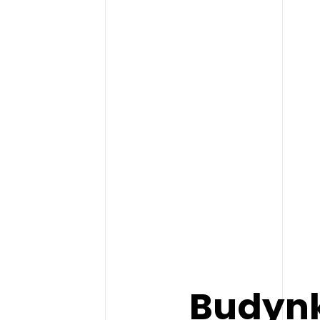
Budyn