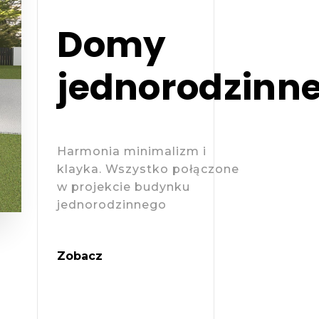
Domy
jednorodzinn
Harmonia minimalizm i
klayka. Wszystko połączone
w projekcie budynku
jednorodzinnego
Zobacz