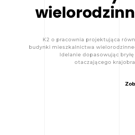
wielorodzin
K2 o pracownia projektująca równ
budynki mieszkalnictwa wielorodzinne
Idelanie dopasowując bryłę
otaczającego krajobra
Zob