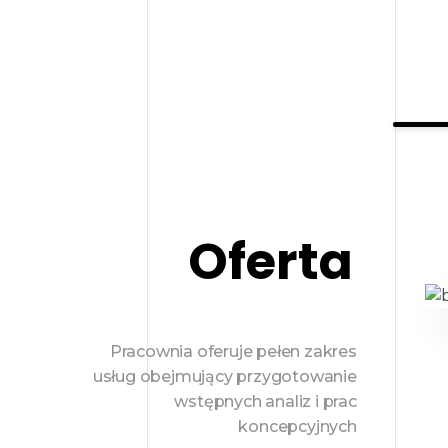
Oferta
Pracownia oferuje pełen zakres
usług obejmujący przygotowanie
wstępnych analiz i prac
koncepcyjnych